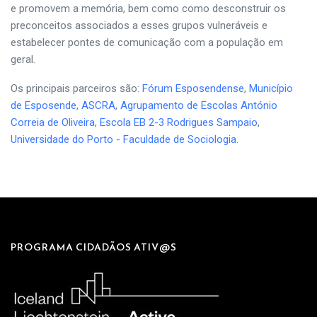
e promovem a memória, bem como como desconstruir os
preconceitos associados a esses grupos vulneráveis ​​e
estabelecer pontes de comunicação com a população em
geral.
Os principais parceiros são:
Fórum Esposendense
,
Município
de Esposende
,
ASCRA
,
Agrupamento de Escolas António
Correia de Oliveira
,
Escola EB 2-3 Rodrigues Sampaio
,
Universidade do Porto - Faculdade de Sociologia
.
PROGRAMA CIDADÃOS ATIV@S