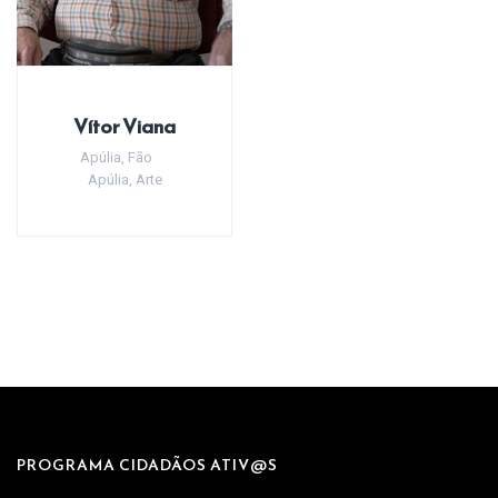
Vítor Viana
Apúlia
,
Fão
Apúlia
,
Arte
PROGRAMA CIDADÃOS ATIV@S