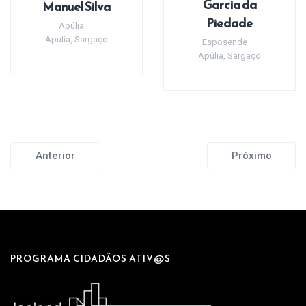
Garcia da
Manuel Silva
Piedade
Apúlia
Apúlia
,
Sargaço
Esposende
Apúlia
,
Sargaço
Anterior
Próximo
PROGRAMA CIDADÃOS ATIV@S