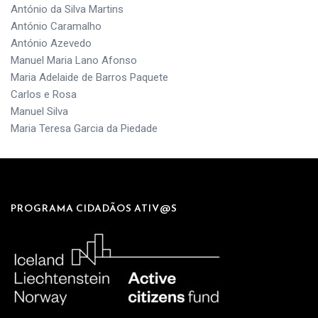
António da Silva Martins
António Caramalho
António Azevedo
Manuel Maria Lano Afonso
Maria Adelaide de Barros Paquete
Carlos e Rosa
Manuel Silva
Maria Teresa Garcia da Piedade
PROGRAMA CIDADÃOS ATIV@S