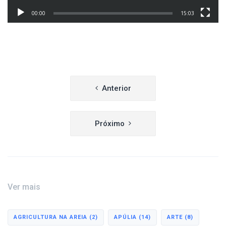
00:00
15:03
Navegação
Anterior
de
artigos
Próximo
Ver mais
AGRICULTURA NA AREIA
(2)
APÚLIA
(14)
ARTE
(8)