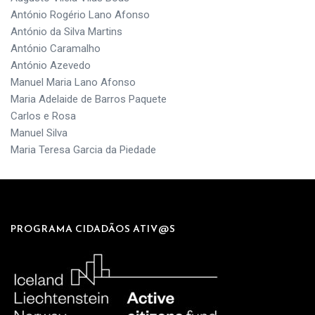
António Rogério Lano Afonso
António da Silva Martins
António Caramalho
António Azevedo
Manuel Maria Lano Afonso
Maria Adelaide de Barros Paquete
Carlos e Rosa
Manuel Silva
Maria Teresa Garcia da Piedade
PROGRAMA CIDADÃOS ATIV@S